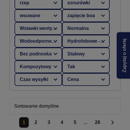
rzep
sznurówki
wsuwane
zapięcie boa
Wstawki wentylacyjne
Normalna
Zapytaj o ofertę
Wodoodporne - pełna szczelność
Hydrofobowe - ograniczona wchłanialność wody
Bez podnoska
Stalowy
Kompozytowy
Tak
Czas wysyłki
Cena
1
2
3
4
5
28
...