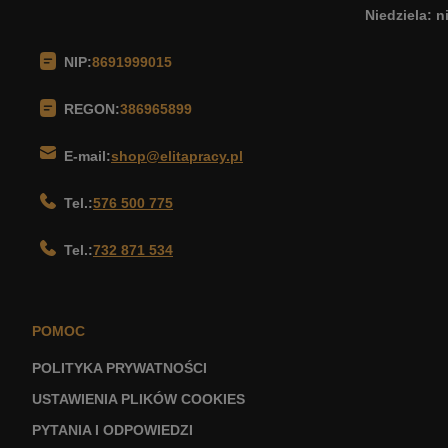
Niedziela: 
NIP:
8691999015
REGON:
386965899
E-mail:
shop@elitapracy.pl
Tel.:
576 500 775
Tel.:
732 871 534
POMOC
POLITYKA PRYWATNOŚCI
USTAWIENIA PLIKÓW COOKIES
PYTANIA I ODPOWIEDZI