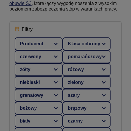
obuwie S3
, które łączy wygodę noszenia z wysokim
poziomem zabezpieczenia stóp w warunkach pracy.
Filtry
Producent
Klasa ochrony
czerwony
pomarańczowy
żółty
różowy
niebieski
zielony
granatowy
szary
beżowy
brązowy
biały
czarny