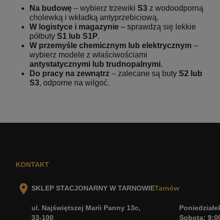
Na budowę
– wybierz trzewiki
S3
z wodoodporną
cholewką i wkładką antyprzebiciową.
W logistyce i magazynie
– sprawdzą się lekkie
półbuty
S1 lub S1P
.
W przemyśle chemicznym lub elektrycznym
–
wybierz modele z właściwościami
antystatycznymi lub trudnopalnymi
.
Do pracy na zewnątrz
– zalecane są buty
S2 lub
S3
, odporne na wilgoć.
KONTAKT
SKLEP STACJONARNY W TARNOWIE
Tarnów
ul. Najświętszej Marii Panny 13c,
Poniedziałek
33-100
Sobota: 9:0