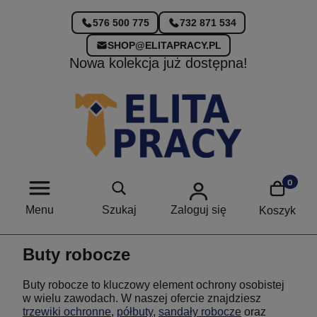
576 500 775
732 871 534
SHOP@ELITAPRACY.PL
Nowa kolekcja już dostępna!
Menu
Szukaj
Zaloguj się
Koszyk
Buty robocze
Buty robocze to kluczowy element ochrony osobistej
w wielu zawodach. W naszej ofercie znajdziesz
trzewiki ochronne
,
półbuty
,
sandały robocze
oraz