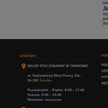
ob
J
Aby
pok
do
PO
KONTAKT
POL
SKLEP STACJONARNY W TARNOWIE
UST
ul. Najświętszej Marii Panny 13c,
PYT
33-100
Tarnów
RE
Poniedziałek – Piątek: 8:00 – 17:00
Sobota: 9:00 – 14:00
Niedziela: nieczynne