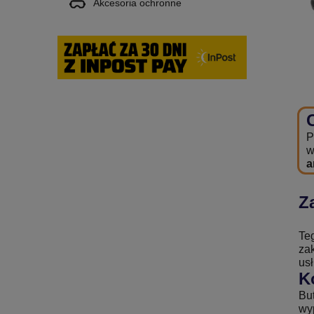
Akcesoria ochronne
P
w
a
Z
Te
za
usł
K
Bu
wy