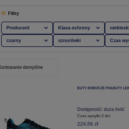
Filtry
Producent
Klasa ochrony
niebiesk
czarny
sznurówki
Czas wys
BUTY ROBOCZE PÓŁBUTY LE
Dostępność:
duża ilość
Czas wysyłki:
3 dni
224,56 zł