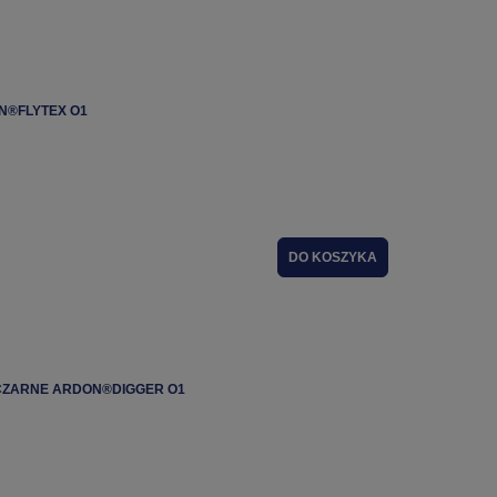
E NISKIE ARDON®FLYTEX O1
DO KOSZYKA
BUTY ROBOCZE OCHRONNE CZARNE ARDON®DIGGER O1