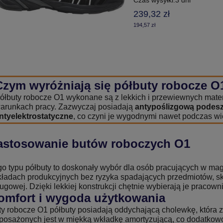
239,32 zł
194,57 zł
Czym wyróżniają się półbuty robocze O
ółbuty robocze O1 wykonane są z lekkich i przewiewnych mater
arunkach pracy. Zazwyczaj posiadają
antypoślizgową podesz
ntyelektrostatyczne
, co czyni je wygodnymi nawet podczas w
astosowanie butów roboczych O1
go typu półbuty to doskonały wybór dla osób pracujących w mag
kładach produkcyjnych bez ryzyka spadających przedmiotów, skl
ugowej. Dzięki lekkiej konstrukcji chętnie wybierają je pracow
omfort i wygoda użytkowania
ty robocze O1 półbuty posiadają oddychającą cholewkę, która 
posażonych jest w miękką wkładkę amortyzującą, co dodatkowo 