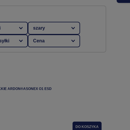
i
szary
yłki
Cena
KKIE ARDON®ASONEX O1 ESD
DO KOSZYKA