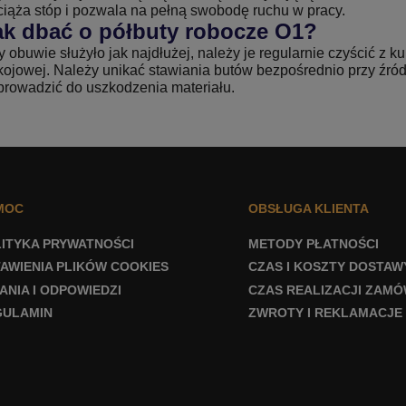
ciąża stóp i pozwala na pełną swobodę ruchu w pracy.
ak dbać o półbuty robocze O1?
 obuwie służyło jak najdłużej, należy je regularnie czyścić z 
ojowej. Należy unikać stawiania butów bezpośrednio przy źródła
prowadzić do uszkodzenia materiału.
MOC
OBSŁUGA KLIENTA
ITYKA PRYWATNOŚCI
METODY PŁATNOŚCI
AWIENIA PLIKÓW COOKIES
CZAS I KOSZTY DOSTAW
ANIA I ODPOWIEDZI
CZAS REALIZACJI ZAMÓ
GULAMIN
ZWROTY I REKLAMACJE