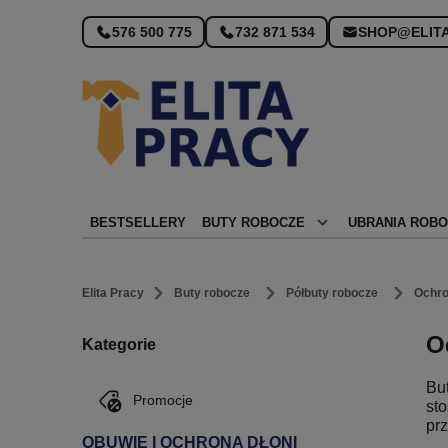
576 500 775
732 871 534
SHOP@ELITA
BESTSELLERY
BUTY ROBOCZE
UBRANIA ROB
Elita Pracy
Buty robocze
Półbuty robocze
Ochro
O
Kategorie
Bu
Promocje
st
pr
OBUWIE I OCHRONA DŁONI