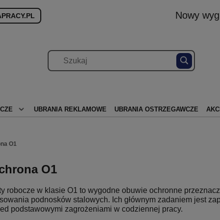
Nowy wygl
PRACY.PL
OCZE
UBRANIA REKLAMOWE
UBRANIA OSTRZEGAWCZE
AKC
na O1
chrona O1
ty robocze w klasie O1 to wygodne obuwie ochronne przeznacz
osowania podnosków stalowych. Ich głównym zadaniem jest zape
zed podstawowymi zagrożeniami w codziennej pracy.