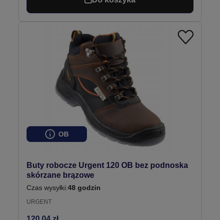
OB
Buty robocze Urgent 120 OB bez podnoska
skórzane brązowe
Czas wysyłki:
48 godzin
URGENT
120,04 zł