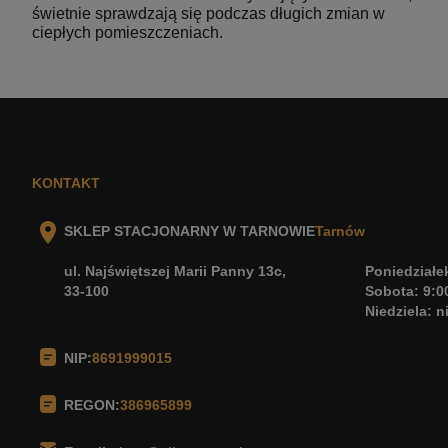
świetnie sprawdzają się podczas długich zmian w
ciepłych pomieszczeniach.
KONTAKT
SKLEP STACJONARNY W TARNOWIE
Tarnów
ul. Najświętszej Marii Panny 13c,
Poniedziałek
33-100
Sobota: 9:0
Niedziela: 
NIP:
8691999015
REGON:
386965899