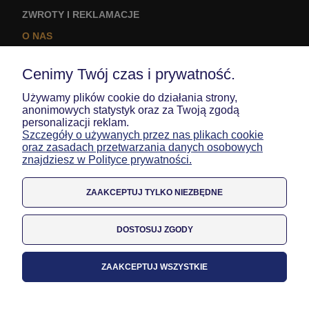
ZWROTY I REKLAMACJE
O NAS
KONTAKT I DANE FIRMY
Cenimy Twój czas i prywatność.
LOGO NA ODZIEŻ
Używamy plików cookie do działania strony,
MOJE KONTO
anonimowych statystyk oraz za Twoją zgodą
personalizacji reklam.
TWOJE ZAMÓWIENIA
Szczegóły o używanych przez nas plikach cookie
oraz zasadach przetwarzania danych osobowych
USTAWIENIA KONTA
znajdziesz w Polityce prywatności.
ULUBIONE
ZAAKCEPTUJ TYLKO NIEZBĘDNE
DOSTOSUJ ZGODY
ZAAKCEPTUJ WSZYSTKIE