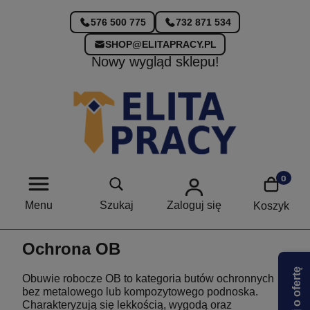
576 500 775
732 871 534
SHOP@ELITAPRACY.PL
Nowy wygląd sklepu!
Menu
Szukaj
Zaloguj się
Koszyk
Ochrona OB
Zapytaj o ofertę
Obuwie robocze OB to kategoria butów ochronnych
bez metalowego lub kompozytowego podnoska.
Charakteryzują się lekkością, wygodą oraz