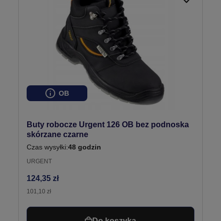
OB
Buty robocze Urgent 126 OB bez podnoska
skórzane czarne
Czas wysyłki:
48 godzin
URGENT
124,35 zł
101,10 zł
Do koszyka