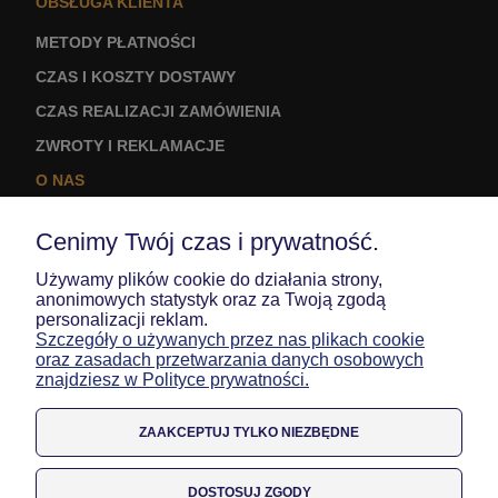
OBSŁUGA KLIENTA
METODY PŁATNOŚCI
CZAS I KOSZTY DOSTAWY
CZAS REALIZACJI ZAMÓWIENIA
ZWROTY I REKLAMACJE
O NAS
KONTAKT I DANE FIRMY
Cenimy Twój czas i prywatność.
LOGO NA ODZIEŻ
Używamy plików cookie do działania strony,
MOJE KONTO
anonimowych statystyk oraz za Twoją zgodą
personalizacji reklam.
TWOJE ZAMÓWIENIA
Szczegóły o używanych przez nas plikach cookie
oraz zasadach przetwarzania danych osobowych
USTAWIENIA KONTA
znajdziesz w Polityce prywatności.
ULUBIONE
ZAAKCEPTUJ TYLKO NIEZBĘDNE
DOSTOSUJ ZGODY