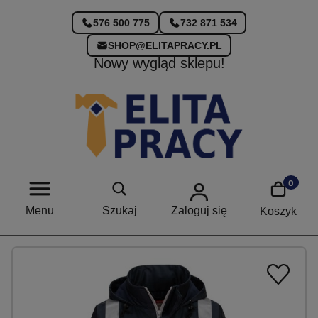
576 500 775
732 871 534
SHOP@ELITAPRACY.PL
Nowa kolekcja już dostępna!
Menu
Szukaj
Zaloguj się
Koszyk