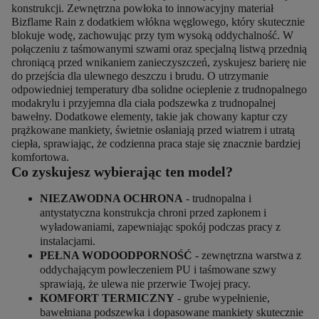
konstrukcji. Zewnętrzna powłoka to innowacyjny materiał
Bizflame Rain z dodatkiem włókna węglowego, który skutecznie
blokuje wodę, zachowując przy tym wysoką oddychalność. W
połączeniu z taśmowanymi szwami oraz specjalną listwą przednią
chroniącą przed wnikaniem zanieczyszczeń, zyskujesz barierę nie
do przejścia dla ulewnego deszczu i brudu. O utrzymanie
odpowiedniej temperatury dba solidne ocieplenie z trudnopalnego
modakrylu i przyjemna dla ciała podszewka z trudnopalnej
bawełny. Dodatkowe elementy, takie jak chowany kaptur czy
prążkowane mankiety, świetnie osłaniają przed wiatrem i utratą
ciepła, sprawiając, że codzienna praca staje się znacznie bardziej
komfortowa.
Co zyskujesz wybierając ten model?
NIEZAWODNA OCHRONA
- trudnopalna i
antystatyczna konstrukcja chroni przed zapłonem i
wyładowaniami, zapewniając spokój podczas pracy z
instalacjami.
PEŁNA WODOODPORNOŚĆ
- zewnętrzna warstwa z
oddychającym powleczeniem PU i taśmowane szwy
sprawiają, że ulewa nie przerwie Twojej pracy.
KOMFORT TERMICZNY
- grube wypełnienie,
bawełniana podszewka i dopasowane mankiety skutecznie