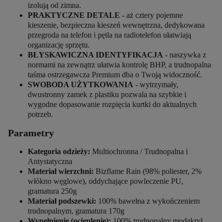
izolują od zimna.
PRAKTYCZNE DETALE
- aż cztery pojemne
kieszenie, bezpieczna kieszeń wewnętrzna, dedykowana
przegroda na telefon i pętla na radiotelefon ułatwiają
organizację sprzętu.
BŁYSKAWICZNA IDENTYFIKACJA
- naszywka z
normami na zewnątrz ułatwia kontrolę BHP, a trudnopalna
taśma ostrzegawcza Premium dba o Twoją widoczność.
SWOBODA UŻYTKOWANIA
- wytrzymały,
dwustronny zamek z plastiku pozwala na szybkie i
wygodne dopasowanie rozpięcia kurtki do aktualnych
potrzeb.
Parametry
Kategoria odzieży:
Multiochronna / Trudnopalna i
Antystatyczna
Materiał wierzchni:
Bizflame Rain (98% poliester, 2%
włókno węglowe), oddychające powleczenie PU,
gramatura 250g
Materiał podszewki:
100% bawełna z wykończeniem
trudnopalnym, gramatura 170g
Wypełnienie (ocieplenie):
100% trudnopalny modakryl,