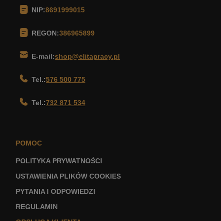
NIP:
8691999015
REGON:
386965899
E-mail:
shop@elitapracy.pl
Tel.:
576 500 775
Tel.:
732 871 534
POMOC
POLITYKA PRYWATNOŚCI
USTAWIENIA PLIKÓW COOKIES
PYTANIA I ODPOWIEDZI
REGULAMIN