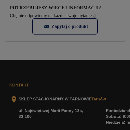
POTRZEBUJESZ WIĘCEJ INFORMACJI?
Chętnie odpowiemy na każde Twoje pytanie :)
Zapytaj o produkt
KONTAKT
SKLEP STACJONARNY W TARNOWIE
Tarnów
ul. Najświętszej Marii Panny 13c,
Poniedziałek
33-100
Sobota: 9:0
Niedziela: 