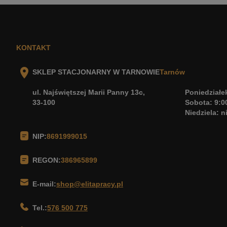
KONTAKT
SKLEP STACJONARNY W TARNOWIE
Tarnów
ul. Najświętszej Marii Panny 13c,
Poniedziałek
33-100
Sobota: 9:0
Niedziela: 
NIP:
8691999015
REGON:
386965899
E-mail:
shop@elitapracy.pl
Tel.:
576 500 775