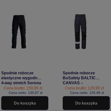
Spodnie robocze
Spodnie robocze
elastyczne wygodne
BoSafety BALTIC
4-way stretch Sorona
CANVAS –
CARGO PRO
niezawodna
Cena brutto: 159,99 zł
Cena brutto: 129,99 zł
Bosafety czarne
Cena netto: 130,07 zł
wytrzymałość
Cena netto: 105,68 zł
#Bestseller
granatowe
#Bestseller
Do koszyka
Do koszyka