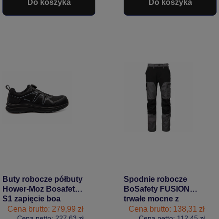
Do koszyka
Do koszyka
Buty robocze półbuty
Spodnie robocze
Hower-Moz Bosafety
BoSafety FUSION
S1 zapięcie boa
trwałe mocne z
czarne
elastycznymi
Cena brutto: 279,99 zł
Cena brutto: 138,31 zł
Cena netto: 227,63 zł
wstawkami czarno-
Cena netto: 112,45 zł