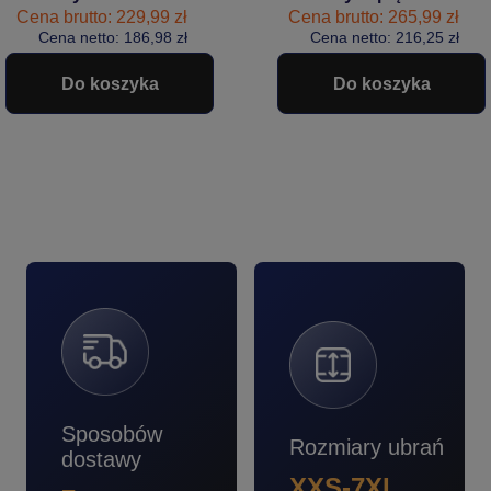
boa czarne
Cena brutto: 229,99 zł
Cena brutto: 265,99 zł
Cena netto: 186,98 zł
Cena netto: 216,25 zł
Do koszyka
Do koszyka
Sposobów
Rozmiary ubrań
dostawy
XXS-7XL