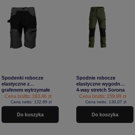
Spodenki robocze
Spodnie robocze
elastyczne z
elastyczne wygodne
grafenem wytrzymałe
4-way stretch Sorona
BoSafety MASHUP
CARGO PRO
Cena brutto: 163,46 zł
Cena brutto: 159,99 zł
Cena netto: 132,89 zł
PLUS szaro-czarne
Bosafety zielone
Cena netto: 130,07 zł
#Bestseller
Do koszyka
Do koszyka