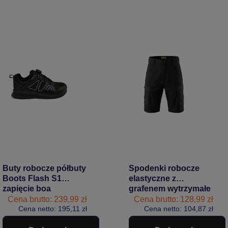
Buty robocze półbuty
Spodenki robocze
Boots Flash S1
elastyczne z
zapięcie boa
grafenem wytrzymałe
BoSafety
BoSafety CARGO
Cena brutto: 239,99 zł
Cena brutto: 128,99 zł
Cena netto: 195,11 zł
PRO czarne
Cena netto: 104,87 zł
#Bestseller