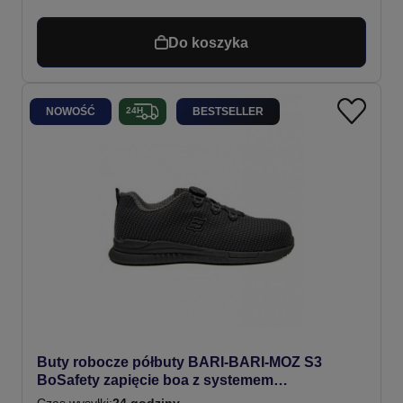
Do koszyka
NOWOŚĆ
BESTSELLER
Buty robocze półbuty BARI-BARI-MOZ S3
BoSafety zapięcie boa z systemem
odprowadzania wilgoci #Bestseller
Czas wysyłki:
24 godziny