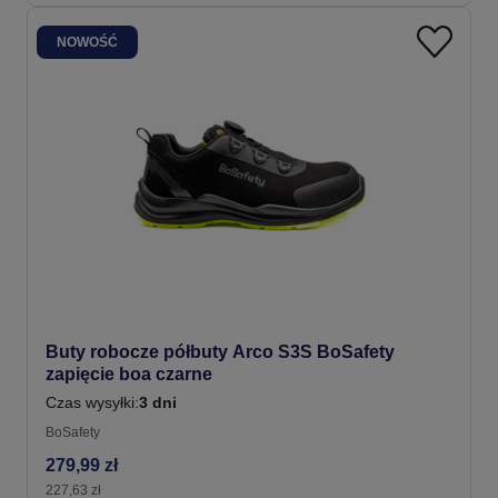
NOWOŚĆ
Buty robocze półbuty Arco S3S BoSafety
zapięcie boa czarne
Czas wysyłki:
3 dni
BoSafety
279,99 zł
227,63 zł