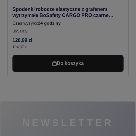
Spodenki robocze elastyczne z grafenem
wytrzymałe BoSafety CARGO PRO czarne
#Bestseller
Czas wysyłki:
24 godziny
BoSafety
128,99 zł
104,87 zł
Do koszyka
NEWSLETTER