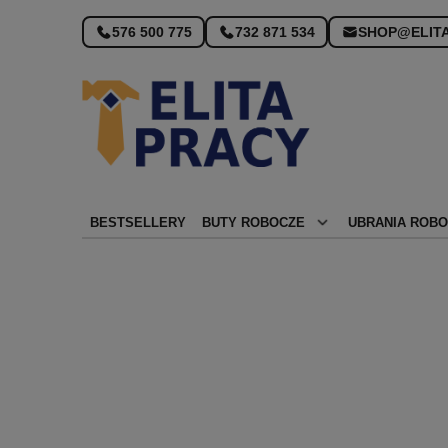
Nowy wygląd sklepu!
576 500 775
732 871 534
SHOP@ELITA
BESTSELLERY
BUTY ROBOCZE
UBRANIA ROB