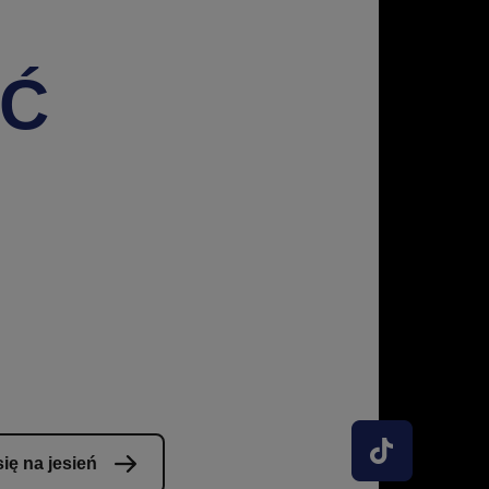
ŚĆ
ię na jesień