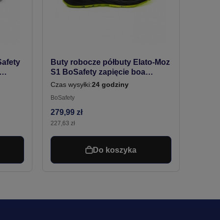
afety
Buty robocze półbuty Elato-Moz
S1 BoSafety zapięcie boa
czarne #Bestseller
Czas wysyłki:
24 godziny
BoSafety
279,99 zł
227,63 zł
Do koszyka