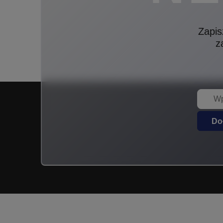
Zapis
z
Do