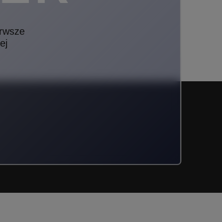
erwsze
ej