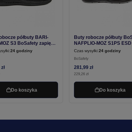
robocze półbuty BARI-
Buty robocze półbuty BoS
MOZ S3 BoSafety zapięcie
NAFPLIO-MOZ S1PS ESD
 systemem odprowadzania
zapięcie boa #Bestseller
syłki:
24 godziny
Czas wysyłki:
24 godziny
i #Bestseller
BoSafety
 zł
281,99 zł
ł
229,26 zł
Do koszyka
Do koszyka