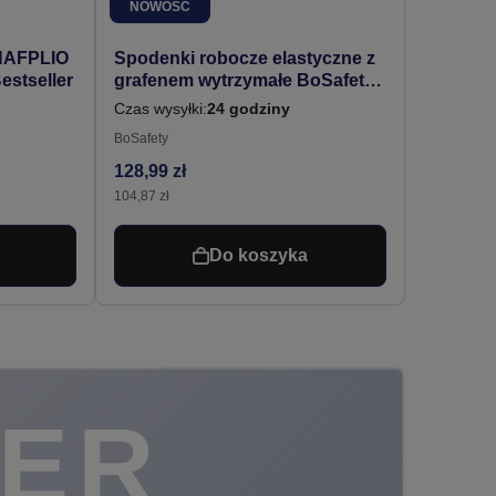
NOWOŚĆ
 NAFPLIO
Spodenki robocze elastyczne z
stseller
grafenem wytrzymałe BoSafety
CARGO PRO czarne #Bestseller
Czas wysyłki:
24 godziny
BoSafety
128,99 zł
104,87 zł
Do koszyka
ER