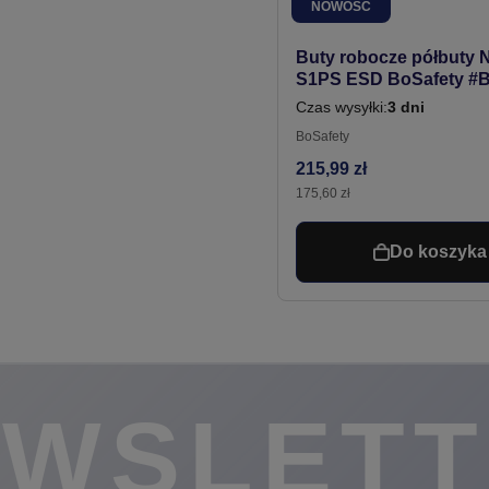
NOWOŚĆ
Buty robocze półbuty
S1PS ESD BoSafety #Be
Czas wysyłki:
3 dni
BoSafety
215,99 zł
175,60 zł
Do koszyka
EWSLETT