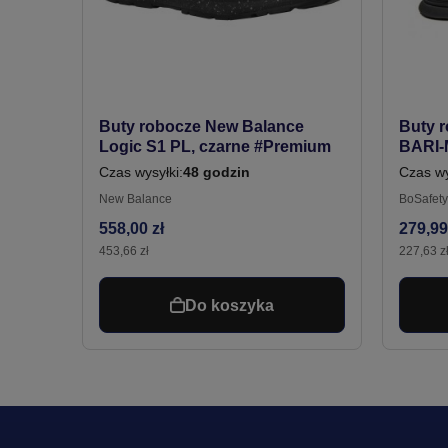
Buty robocze New Balance
Buty 
Logic S1 PL, czarne #Premium
BARI-
boa z
Czas wysyłki:
48 godzin
Czas wy
wilgoc
New Balance
BoSafety
558,00 zł
279,99
453,66 zł
227,63 z
Do koszyka