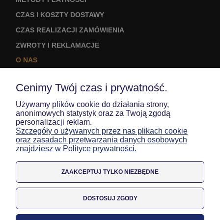
CZAS I KOSZTY DOSTAWY
CZAS REALIZACJI ZAMÓWIENIA
ZWROTY I REKLAMACJE
O NAS
KONTAKT I DANE FIRMY
Cenimy Twój czas i prywatność.
LOGO NA ODZIEŻ
Używamy plików cookie do działania strony,
MOJE KONTO
anonimowych statystyk oraz za Twoją zgodą
personalizacji reklam.
TWOJE ZAMÓWIENIA
Szczegóły o używanych przez nas plikach cookie
oraz zasadach przetwarzania danych osobowych
USTAWIENIA KONTA
znajdziesz w Polityce prywatności.
ULUBIONE
ZAAKCEPTUJ TYLKO NIEZBĘDNE
DOSTOSUJ ZGODY