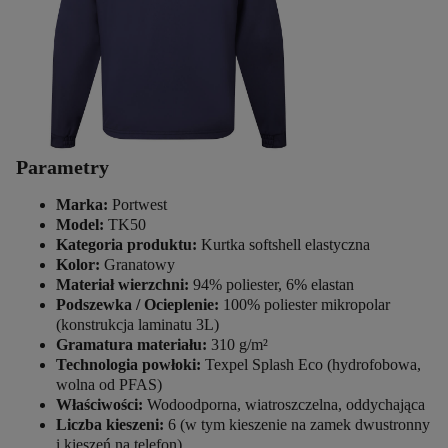
Parametry
Marka:
Portwest
Model:
TK50
Kategoria produktu:
Kurtka softshell elastyczna
Kolor:
Granatowy
Materiał wierzchni:
94% poliester, 6% elastan
Podszewka / Ocieplenie:
100% poliester mikropolar
(konstrukcja laminatu 3L)
Gramatura materiału:
310 g/m²
Technologia powłoki:
Texpel Splash Eco (hydrofobowa,
wolna od PFAS)
Właściwości:
Wodoodporna, wiatroszczelna, oddychająca
Liczba kieszeni:
6 (w tym kieszenie na zamek dwustronny
i kieszeń na telefon)