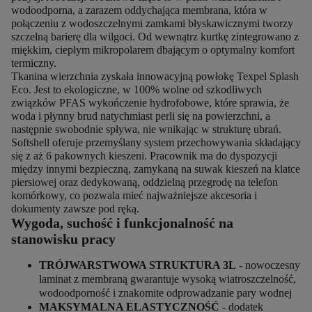
wodoodporna, a zarazem oddychająca membrana, która w
połączeniu z wodoszczelnymi zamkami błyskawicznymi tworzy
szczelną barierę dla wilgoci. Od wewnątrz kurtkę zintegrowano z
miękkim, ciepłym mikropolarem dbającym o optymalny komfort
termiczny.
Tkanina wierzchnia zyskała innowacyjną powłokę Texpel Splash
Eco. Jest to ekologiczne, w 100% wolne od szkodliwych
związków PFAS wykończenie hydrofobowe, które sprawia, że
woda i płynny brud natychmiast perli się na powierzchni, a
następnie swobodnie spływa, nie wnikając w strukturę ubrań.
Softshell oferuje przemyślany system przechowywania składający
się z aż 6 pakownych kieszeni. Pracownik ma do dyspozycji
między innymi bezpieczną, zamykaną na suwak kieszeń na klatce
piersiowej oraz dedykowaną, oddzielną przegrodę na telefon
komórkowy, co pozwala mieć najważniejsze akcesoria i
dokumenty zawsze pod ręką.
Wygoda, suchość i funkcjonalność na
stanowisku pracy
TRÓJWARSTWOWA STRUKTURA 3L
- nowoczesny
laminat z membraną gwarantuje wysoką wiatroszczelność,
wodoodporność i znakomite odprowadzanie pary wodnej
MAKSYMALNA ELASTYCZNOŚĆ
- dodatek