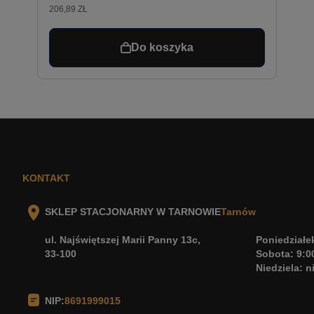
206,89 ZŁ
Do koszyka
KONTAKT
SKLEP STACJONARNY W TARNOWIE
Tarnów
ul. Najświętszej Marii Panny 13c,
Poniedziałek
33-100
Sobota: 9:0
Niedziela: 
NIP:
8691999015