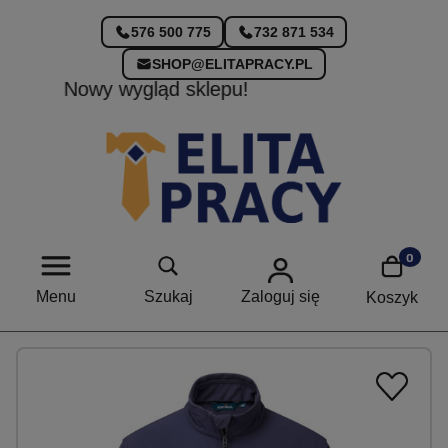
576 500 775
732 871 534
SHOP@ELITAPRACY.PL
Nowa kolekcja już dostępna!
Menu
Szukaj
Zaloguj się
Koszyk