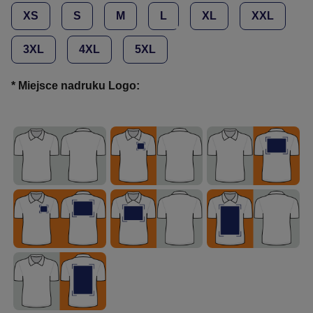
XS
S
M
L
XL
XXL
3XL
4XL
5XL
*
Miejsce nadruku Logo: