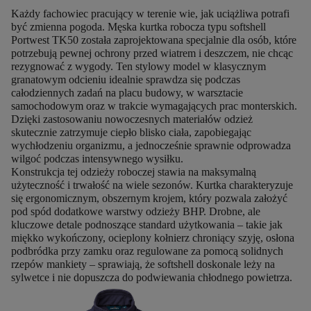
Każdy fachowiec pracujący w terenie wie, jak uciążliwa potrafi
być zmienna pogoda. Męska kurtka robocza typu softshell
Portwest TK50 została zaprojektowana specjalnie dla osób, które
potrzebują pewnej ochrony przed wiatrem i deszczem, nie chcąc
rezygnować z wygody. Ten stylowy model w klasycznym
granatowym odcieniu idealnie sprawdza się podczas
całodziennych zadań na placu budowy, w warsztacie
samochodowym oraz w trakcie wymagających prac monterskich.
Dzięki zastosowaniu nowoczesnych materiałów odzież
skutecznie zatrzymuje ciepło blisko ciała, zapobiegając
wychłodzeniu organizmu, a jednocześnie sprawnie odprowadza
wilgoć podczas intensywnego wysiłku.
Konstrukcja tej odzieży roboczej stawia na maksymalną
użyteczność i trwałość na wiele sezonów. Kurtka charakteryzuje
się ergonomicznym, obszernym krojem, który pozwala założyć
pod spód dodatkowe warstwy odzieży BHP. Drobne, ale
kluczowe detale podnoszące standard użytkowania – takie jak
miękko wykończony, ocieplony kołnierz chroniący szyję, osłona
podbródka przy zamku oraz regulowane za pomocą solidnych
rzepów mankiety – sprawiają, że softshell doskonale leży na
sylwetce i nie dopuszcza do podwiewania chłodnego powietrza.