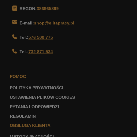
REGON:
386965899
E-mail:
shop@elitapracy.pl
Tel.:
576 500 775
Tel.:
732 871 534
POMOC
POLITYKA PRYWATNOŚCI
USTAWIENIA PLIKÓW COOKIES
PYTANIA I ODPOWIEDZI
REGULAMIN
OBSŁUGA KLIENTA
METODY PŁATNOŚCI