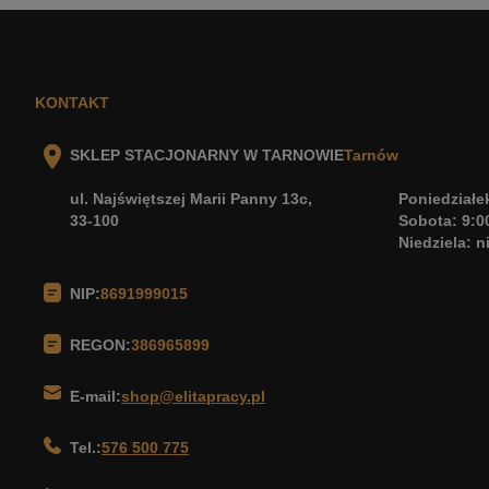
KONTAKT
SKLEP STACJONARNY W TARNOWIE
Tarnów
ul. Najświętszej Marii Panny 13c,
Poniedziałek
33-100
Sobota: 9:0
Niedziela: 
NIP:
8691999015
REGON:
386965899
E-mail:
shop@elitapracy.pl
Tel.:
576 500 775