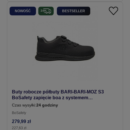
NOWOŚĆ
BESTSELLER
Buty robocze półbuty BARI-BARI-MOZ S3
BoSafety zapięcie boa z systemem
odprowadzania wilgoci #Bestseller
Czas wysyłki:
24 godziny
BoSafety
279,99 zł
227,63 zł