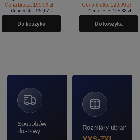
CARGO PRO
niezawodna
Cena brutto: 159,99 zł
Cena brutto: 129,99 zł
Bosafety zielone
Cena netto: 130,07 zł
wytrzymałość
Cena netto: 105,68 zł
#Bestseller
granatowe
#Bestseller
Do koszyka
Do koszyka
Sposobów
Rozmiary ubrań
dostawy
XXS-7XL