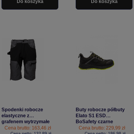
Do koszyka
Do koszyka
Spodenki robocze
Buty robocze półbuty
elastyczne z
Elato S1 ESD
grafenem wytrzymałe
BoSafety czarne
BoSafety MASHUP
Cena brutto: 163,46 zł
Cena brutto: 229,99 zł
Cena netto: 132,89 zł
PLUS szaro-czarne
Cena netto: 186,98 zł