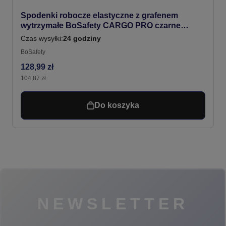
Spodenki robocze elastyczne z grafenem
wytrzymałe BoSafety CARGO PRO czarne
#Bestseller
Czas wysyłki:
24 godziny
BoSafety
128,99 zł
104,87 zł
Do koszyka
NEWSLETTER