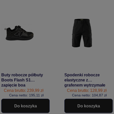
Buty robocze półbuty
Spodenki robocze
Boots Flash S1
elastyczne z
zapięcie boa
grafenem wytrzymałe
BoSafety
BoSafety CARGO
Cena brutto: 239,99 zł
Cena brutto: 128,99 zł
Cena netto: 195,11 zł
PRO czarne
Cena netto: 104,87 zł
#Bestseller
Do koszyka
Do koszyka