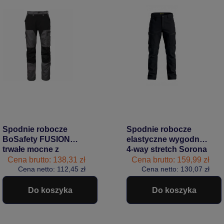
Spodnie robocze
Spodnie robocze
BoSafety FUSION
elastyczne wygodne
trwałe mocne z
4-way stretch Sorona
elastycznymi
CARGO PRO
Cena brutto: 138,31 zł
Cena brutto: 159,99 zł
wstawkami czarno-
Cena netto: 112,45 zł
Bosafety czarne
Cena netto: 130,07 zł
szare
#Bestseller
Do koszyka
Do koszyka