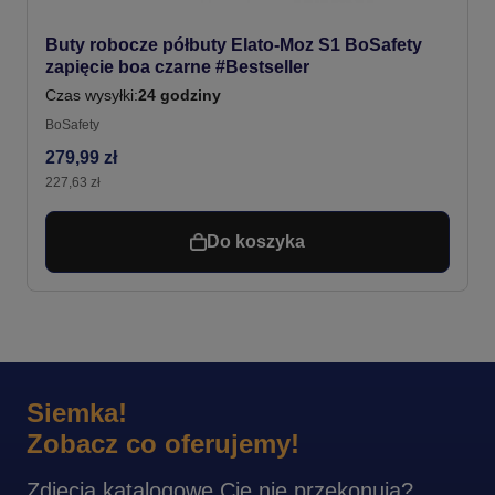
Buty robocze półbuty Elato-Moz S1 BoSafety
zapięcie boa czarne #Bestseller
Czas wysyłki:
24 godziny
BoSafety
279,99 zł
227,63 zł
Do koszyka
Siemka!
Zobacz co oferujemy!
Zdjęcia katalogowe Cię nie przekonują?