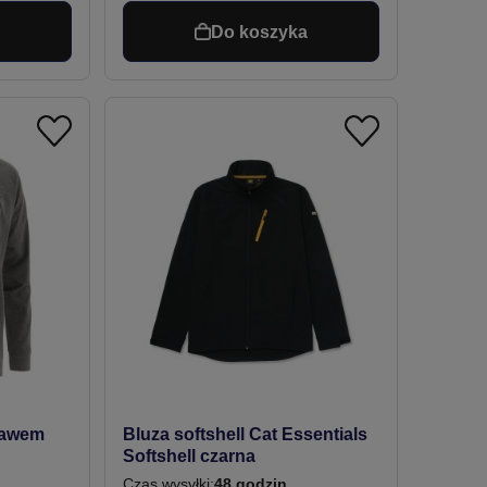
a
Do koszyka
kawem
Bluza softshell Cat Essentials
Softshell czarna
Czas wysyłki:
48 godzin