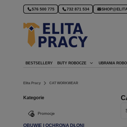
Nowy wygląd sklepu!
576 500 775
732 871 534
SHOP@ELITA
BESTSELLERY
BUTY ROBOCZE
UBRANIA ROB
Elita Pracy
CAT WORKWEAR
C
Kategorie
Promocje
OBUWIE I OCHRONA DŁONI