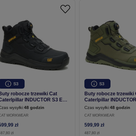
S3
S3
Buty robocze trzewiki Cat
Buty robocze trzewiki 
Caterlpillar INDUCTOR S3 ESD
Caterlpillar INDUCTO
zapięcie boa spin czarne
zapięcie boa spin ziel
Czas wysyłki:
48 godzin
Czas wysyłki:
48 godzin
CAT WORKWEAR
CAT WORKWEAR
599,99 zł
599,99 zł
487,80 zł
487,80 zł