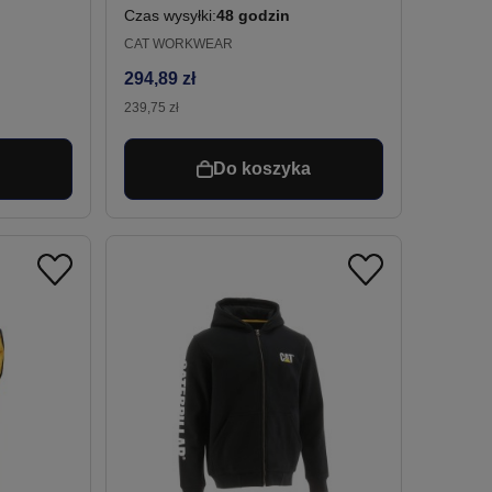
rne
Czas wysyłki:
48 godzin
CAT WORKWEAR
294,89 zł
239,75 zł
a
Do koszyka