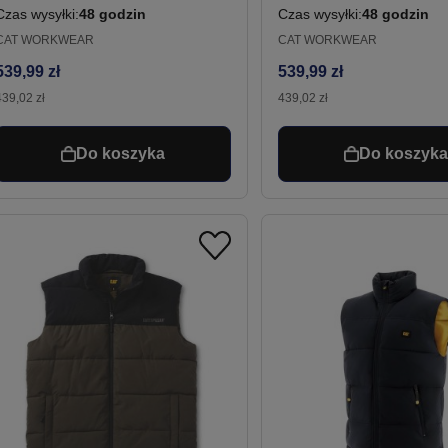
ESD zapięcie boa szare
ESD zapięcie boa cza
Czas wysyłki:
48 godzin
Czas wysyłki:
48 godzin
CAT WORKWEAR
CAT WORKWEAR
539,99 zł
539,99 zł
439,02 zł
439,02 zł
Do koszyka
Do koszyk