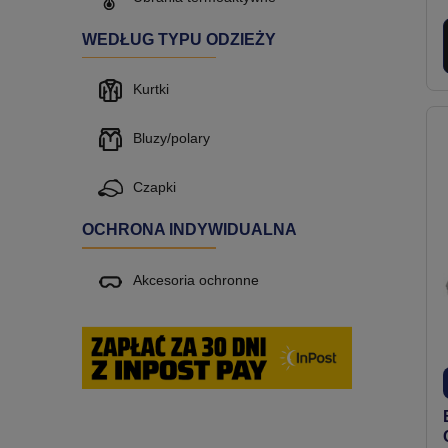
WEDŁUG TYPU ODZIEŻY
Kurtki
Bluzy/polary
Czapki
OCHRONA INDYWIDUALNA
Akcesoria ochronne