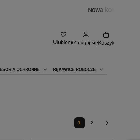
 już dostępna!
Ulubione
Zaloguj się
Koszyk
ESORIA OCHRONNE
RĘKAWICE ROBOCZE
1
2