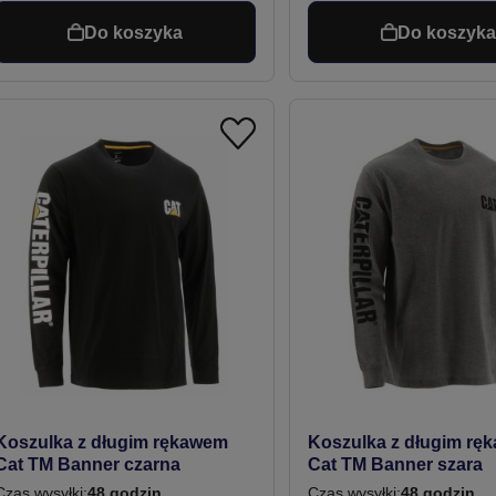
Do koszyka
Do koszyk
Koszulka z długim rękawem
Koszulka z długim rę
Cat TM Banner czarna
Cat TM Banner szara
Czas wysyłki:
48 godzin
Czas wysyłki:
48 godzin