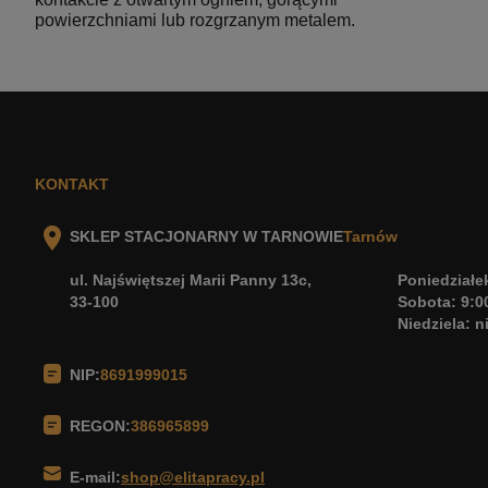
powierzchniami lub rozgrzanym metalem.
KONTAKT
SKLEP STACJONARNY W TARNOWIE
Tarnów
ul. Najświętszej Marii Panny 13c,
Poniedziałek
33-100
Sobota: 9:0
Niedziela: 
NIP:
8691999015
REGON:
386965899
E-mail:
shop@elitapracy.pl