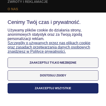
ZWROTY I REKLAMACJE
O NAS
KONTAKT I DANE FIRMY
Cenimy Twój czas i prywatność.
LOGO NA ODZIEŻ
Używamy plików cookie do działania strony,
MOJE KONTO
anonimowych statystyk oraz za Twoją zgodą
personalizacji reklam.
TWOJE ZAMÓWIENIA
Szczegóły o używanych przez nas plikach cookie
oraz zasadach przetwarzania danych osobowych
USTAWIENIA KONTA
znajdziesz w Polityce prywatności.
ULUBIONE
ZAAKCEPTUJ TYLKO NIEZBĘDNE
DOSTOSUJ ZGODY
ZAAKCEPTUJ WSZYSTKIE
POKAŻ PEŁNĄ WERSJĘ STRONY